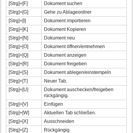
[Strg]+[F]
Dokument suchen
[Strg]+[G]
Gehe zu Ablageordner
[Strg]+[I]
Dokument importieren
[Strg]+[K]
Dokument Kopieren
[Strg]+[N]
Dokument neu
[Strg]+[O]
Dokument öffnen/entnehmen
[Strg]+[Q]
Dokument anzeigen
[Strg]+[R]
Dokument freigeben
[Strg]+[S]
Dokument ablegen/einstempeln
[Strg]+[T]
Neuer Tab.
[Strg]+[U]
Dokument auschecken/freigeben
rückgängig.
[Strg]+[V]
Einfügen
[Strg]+[W]
Aktuellen Tab schließen.
[Strg]+[X]
Ausschneiden
[Strg]+[Z]
Rückgängig