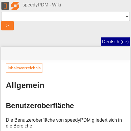
Benutzer-
speedyPDM - Wiki
Werkzeuge
Werkzeuge
>
Navigationsmenüs
und
Deutsch (de)
Suche
Seitenstatus
Standortanzeiger
Sie
befinden
»
Seiten-
sich
speedy
Werkzeuge
Inhaltsverzeichnis
hier:
»
M
Explorer
e
»
Allgemein
t
Allgemein
a
i
n
Benutzeroberfläche
f
o
Die Benutzeroberfläche von speedyPDM gliedert sich in
r
die Bereiche
m