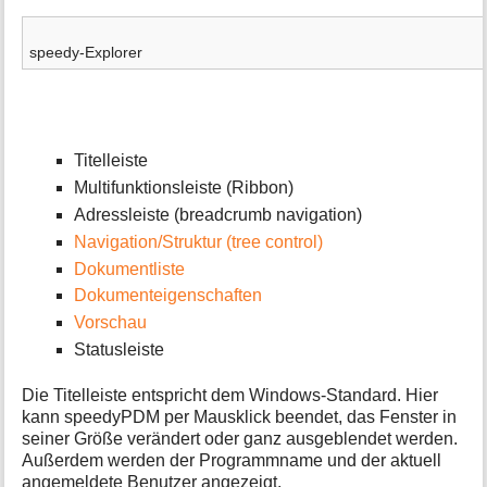
a
t
i
speedy-Explorer
o
n
e
n
z
Titelleiste
u
Multifunktionsleiste (Ribbon)
r
S
Adressleiste (breadcrumb navigation)
e
Navigation/Struktur (tree control)
i
Dokumentliste
t
e
Dokumenteigenschaften
Vorschau
Statusleiste
Die Titelleiste entspricht dem Windows-Standard. Hier
kann speedyPDM per Mausklick beendet, das Fenster in
seiner Größe verändert oder ganz ausgeblendet werden.
Außerdem werden der Programmname und der aktuell
angemeldete Benutzer angezeigt.