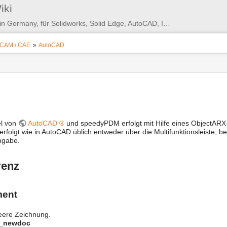
Benutzer-
iki
Werkzeuge
PDM/PLM/DMS - Made in Germany, für Solidworks, Solid Edge, AutoCAD, Inventor, ...
 CAM / CAE
»
AutoCAD
l von
AutoCAD ®
und speedyPDM erfolgt mit Hilfe eines ObjectARX
rfolgt wie in AutoCAD üblich entweder über die Multifunktionsleiste,
ngabe.
renz
ent
leere Zeichnung.
y_newdoc