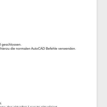
r
S
e
i
t
e
d geschlossen.
 hierzu die normalen AutoCAD Befehle verwenden.
s.