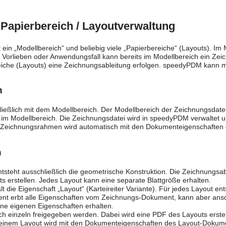
 Papierbereich / Layoutverwaltung
t ein „Modellbereich“ und beliebig viele „Papierbereiche“ (Layouts). Im
 Vorlieben oder Anwendungsfall kann bereits im Modellbereich ein Zei
reiche (Layouts) eine Zeichnungsableitung erfolgen. speedyPDM kann 
h
ließlich mit dem Modellbereich. Der Modellbereich der Zeichnungsdat
m Modellbereich. Die Zeichnungsdatei wird in speedyPDM verwaltet und
s Zeichnungsrahmen wird automatisch mit den Dokumenteigenschaften g
h
tsteht ausschließlich die geometrische Konstruktion. Die Zeichnungsabl
uts erstellen. Jedes Layout kann eine separate Blattgröße erhalten.
 die Eigenschaft „Layout“ (Karteireiter Variante). Für jedes Layout e
t erbt alle Eigenschaften vom Zeichnungs-Dokument, kann aber ansch
eine eigenen Eigenschaften erhalten.
h einzeln freigegeben werden. Dabei wird eine PDF des Layouts erstell
f einem Layout wird mit den Dokumenteigenschaften des Layout-Dokumen