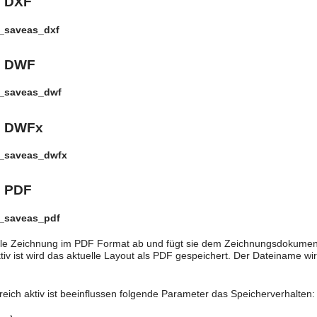
s DXF
y_saveas_dxf
s DWF
y_saveas_dwf
s DWFx
y_saveas_dwfx
s PDF
y_saveas_pdf
elle Zeichnung im PDF Format ab und fügt sie dem Zeichnungsdokumen
tiv ist wird das aktuelle Layout als PDF gespeichert. Der Dateiname 
ich aktiv ist beeinflussen folgende Parameter das Speicherverhalten: