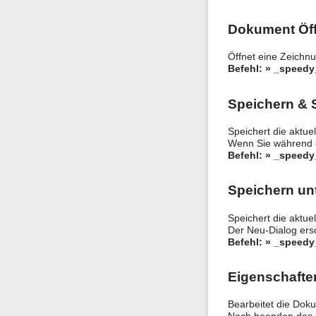
Dokument Öf
Öffnet eine Zeichn
Befehl: » _speed
Speichern & 
Speichert die aktue
Wenn Sie während d
Befehl: » _speed
Speichern un
Speichert die aktu
Der Neu-Dialog ersc
Befehl: » _speed
Eigenschafte
Bearbeitet die Dok