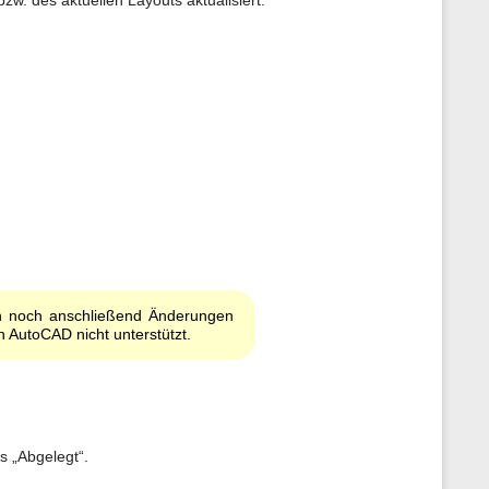
w. des aktuellen Layouts aktualisiert.
ch noch anschließend Änderungen
 AutoCAD nicht unterstützt.
s „Abgelegt“.