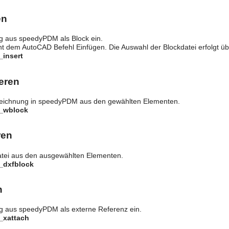
en
g aus speedyPDM als Block ein.
cht dem AutoCAD Befehl Einfügen. Die Auswahl der Blockdatei erfolgt 
_insert
eren
 Zeichnung in speedyPDM aus den gewählten Elementen.
y_wblock
ren
Datei aus den ausgewählten Elementen.
_dxfblock
n
g aus speedyPDM als externe Referenz ein.
_xattach