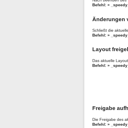
Nach beenden des Ei
Befehl: » _speedy
Änderungen 
Schließt die aktuel
Befehl: » _speed
Layout freig
Das aktuelle Layout
Befehl: » _speedy
Freigabe auf
Die Freigabe des a
Befehl: » _speed