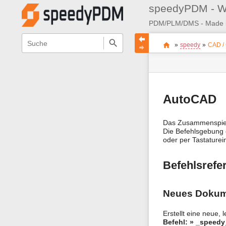
speedyPDM - W
Navigationsmenüs
Wikiübergreifende
Seitenstatus
Standortanzeiger
Sie
Schnellsuche
und
»
speedy
»
CAD /
befinden
Seiten-
Suche
sich
Werkzeuge
hier:
AutoCAD
Das Zusammenspie
Die Befehlsgebung e
oder per Tastaturei
Befehlsrefe
Neues Dokum
Erstellt eine neue, 
Befehl: » _speed