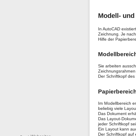
Modell- und
In AutoCAD existier
Zeichnung. Je nach
Hilfe der Papierbe
Modellbereic
Sie arbeiten aussch
Zeichnungsrahmen i
Der Schriftkopf de
Papierbereic
Im Modellbereich en
beliebig viele Layo
Das Dokument erhält
Das Layout-Dokumen
jeder Schriftkopf s
Ein Layout kann auc
Der Schriftkopf au