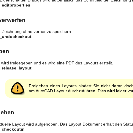
genschaften Dialogs wird automatisch das Schriftfeld der Zeichnung bz
_editproperties
verwerfen
le Zeichnung ohne vorher zu speichern.
y_undocheckout
eben
 wird freigegeben und es wird eine PDF des Layouts erstellt.
_release_layout
Freigeben eines Layouts hindert Sie nicht daran do
am AutoCAD Layout durchzuführen. Dies wird leider von
heben
ktuelle Layout wird aufgehoben. Das Layout Dokument erhält den Statu
y_checkoutin