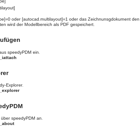
pe]
ilayout]
pe]=0 oder [autocad.multilayout]=1 oder das Zeichnunsgdokument den V
en wird der Modellbereich als PDF gespeichert.
zufügen
i aus speedyPDM ein.
_iattach
rer
y-Explorer.
_explorer
eedyPDM
n über speedyPDM an.
y_about