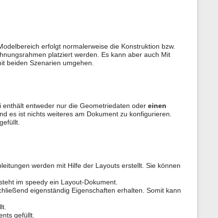
 Modelbereich erfolgt normalerweise die Konstruktion bzw.
chnungsrahmen platziert werden. Es kann aber auch Mit
mit beiden Szenarien umgehen.
ei enthält entweder nur die Geometriedaten oder
einen
 es ist nichts weiteres am Dokument zu konfigurieren.
efüllt.
eitungen werden mit Hilfe der Layouts erstellt. Sie können
ntsteht im speedy ein Layout-Dokument.
ließend eigenständig Eigenschaften erhalten. Somit kann
t.
ts gefüllt.