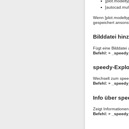
[plot.modelty
[autocad.mult
Wenn [plot.modelty
gespeichert ansonst
Bilddatei hin
Fügt eine Bilddate
Befehl: » _speedy
speedy-Explo
Wechselt zum speed
Befehl: » _speedy
Info über sp
Zeigt Informatione
Befehl: » _speed