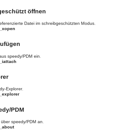
geschützt öffnen
referenzierte Datei im schreibgeschützten Modus.
y_xopen
zufügen
 aus speedy/PDM ein.
_iattach
rer
y-Explorer.
_explorer
eedy/PDM
n über speedy/PDM an.
y_about