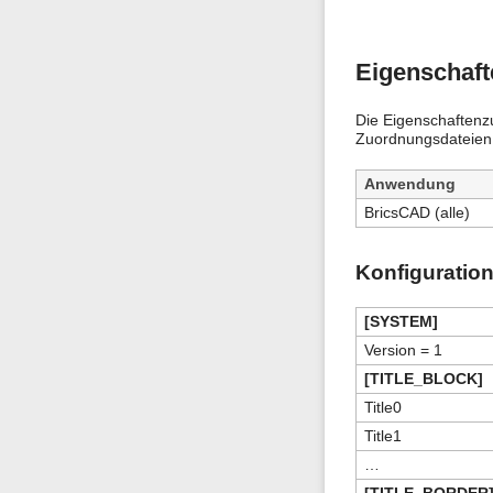
Eigenschaf
Die Eigenschaftenz
Zuordnungsdateien. 
Anwendung
BricsCAD (alle)
Konfiguration
[SYSTEM]
Version = 1
[TITLE_BLOCK]
Title0
Title1
…
[TITLE_BORDER