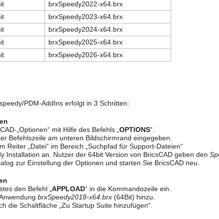
it
brxSpeedy2022-x64.brx
it
brxSpeedy2023-x64.brx
it
brxSpeedy2024-x64.brx
it
brxSpeedy2025-x64.brx
it
brxSpeedy2026-x64.brx
s speedy/PDM-AddIns erfolgt in 3 Schritten:
gen
sCAD-„Optionen“ mit Hilfe des Befehls „
OPTIONS
“.
der Befehlszeile am unteren Bildschirmrand eingegeben.
 Reiter „Datei“ im Bereich „Suchpfad für Support-Dateien“
 Installation an. Nutzer der 64bit Version von BricsCAD geben den
Sp
log zur Einstellung der Optionen und starten Sie BricsCAD neu.
en
tes den Befehl „
APPLOAD
“ in die Kommandozeile ein.
X Anwendung
brxSpeedy2018-x64.brx
(64Bit) hinzu.
ch die Schaltfläche „Zu Startup Suite hinzufügen“.