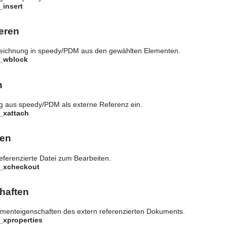
_insert
eren
 Zeichnung in speedy/PDM aus den gewählten Elementen.
y_wblock
n
g aus speedy/PDM als externe Referenz ein.
_xattach
ten
referenzierte Datei zum Bearbeiten.
y_xcheckout
haften
umenteigenschaften des extern referenzierten Dokuments.
_xproperties