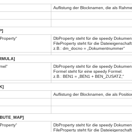
Auflistung der Blocknamen, die als Rahme
P]
Property“
DbProperty steht für die speedy Dokument
FileProperty steht für die Dateieigenschaft
z.B.: dm_docno = „Dokumentnummer“
RMULA]
mel“
DbProperty steht für die speedy Dokument
Formel steht für eine speedy Formel.
z.B.: BEN1 = „BEN1 + BEN_ZUSATZ;“
K]
Auflistung der Blocknamen, die als Posit
BUTE_MAP]
Property“
DbProperty steht für die speedy Dokument
FileProperty steht für die Dateieigenschaft