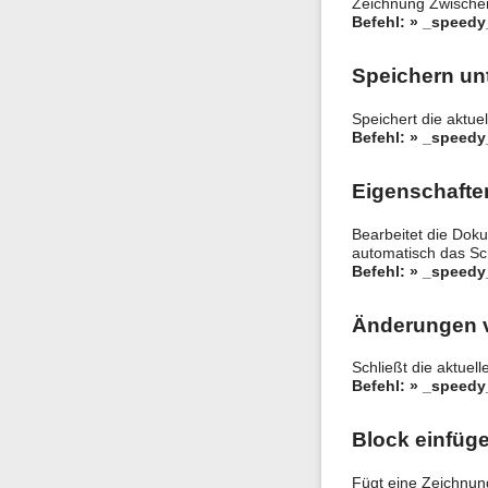
Zeichnung Zwische
Befehl: » _speed
Speichern un
Speichert die aktu
Befehl: » _speed
Eigenschafte
Bearbeitet die Dok
automatisch das Sch
Befehl: » _speedy
Änderungen 
Schließt die aktuel
Befehl: » _speed
Block einfüg
Fügt eine Zeichnun