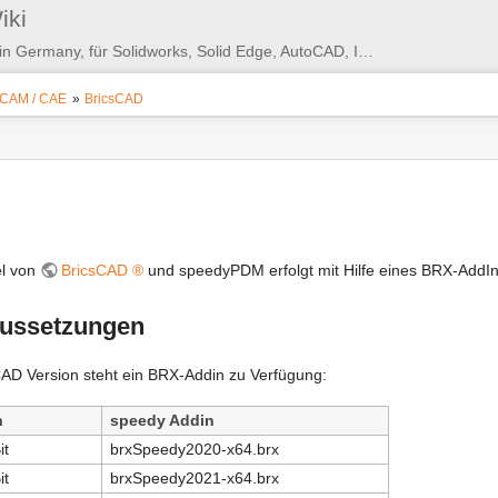
Benutzer-
iki
Werkzeuge
PDM/PLM/DMS - Made in Germany, für Solidworks, Solid Edge, AutoCAD, Inventor, ...
 CAM / CAE
»
BricsCAD
l von
BricsCAD ®
und speedyPDM erfolgt mit Hilfe eines BRX-AddIn
ussetzungen
CAD Version steht ein BRX-Addin zu Verfügung:
n
speedy Addin
it
brxSpeedy2020-x64.brx
it
brxSpeedy2021-x64.brx