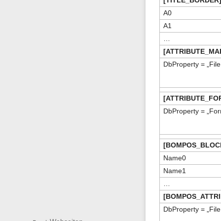
A0
A1
…
[ATTRIBUTE_MA
DbProperty = „File
[ATTRIBUTE_FO
DbProperty = „For
[BOMPOS_BLOC
Name0
Name1
…
[BOMPOS_ATTRI
DbProperty = „File