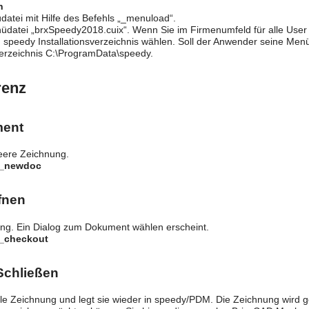
n
atei mit Hilfe des Befehls „_menuload“.
üdatei „brxSpeedy2018.cuix“. Wenn Sie im Firmenumfeld für alle Use
speedy Installationsverzeichnis wählen. Soll der Anwender seine Me
rzeichnis C:\ProgramData\speedy.
renz
ent
leere Zeichnung.
y_newdoc
fnen
ung. Ein Dialog zum Dokument wählen erscheint.
y_checkout
Schließen
lle Zeichnung und legt sie wieder in speedy/PDM. Die Zeichnung wird 