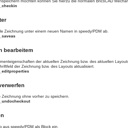
nspeichern möchten können Sie hierzu die normalen BricsCAD Mecha
y_checkin
ter
elle Zeichnung unter einem neuen Namen in speedy/PDM ab.
y_saveas
n bearbeitem
umenteigenschaften der aktuellen Zeichnung bzw. des aktuellen Layout
riftfeld der Zeichnung bzw. des Layouts aktualisiert.
_editproperties
verwerfen
le Zeichnung ohne vorher zu speichern.
y_undocheckout
en
g aus speedy/PDM als Block ein.