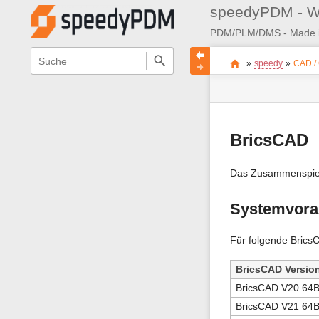
speedyPDM - W
Navigationsmenüs
Wikiübergreifende
Seitenstatus
Standortanzeiger
Sie
Schnellsuche
und
»
speedy
»
CAD /
befinden
Seiten-
Suche
sich
Werkzeuge
hier:
BricsCAD
Das Zusammenspie
Systemvora
Für folgende Brics
BricsCAD Versio
BricsCAD V20 64B
BricsCAD V21 64B