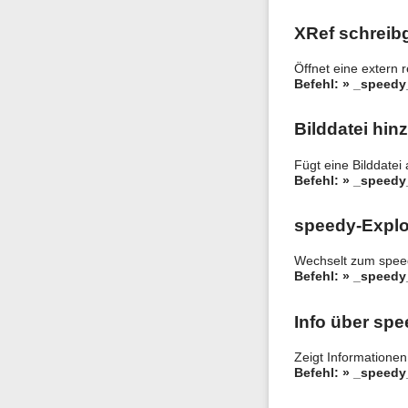
XRef schreib
Öffnet eine extern 
Befehl: » _speed
Bilddatei hin
Fügt eine Bilddatei
Befehl: » _speedy
speedy-Explo
Wechselt zum speed
Befehl: » _speedy
Info über sp
Zeigt Informatione
Befehl: » _speed