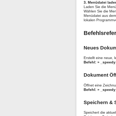
3. Menüdatei lade
Laden Sie die Menüd
Wählen Sie die Men
Menüdatei aus dem 
lokalen Programmve
Befehlsrefe
Neues Dokum
Erstellt eine neue, 
Befehl: » _speed
Dokument Öf
Öffnet eine Zeichn
Befehl: » _speed
Speichern & 
Speichert die aktue