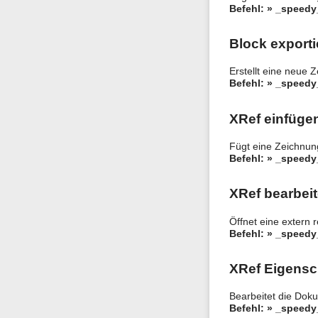
Befehl: » _speedy
Block exporti
Erstellt eine neue
Befehl: » _speed
XRef einfüge
Fügt eine Zeichnun
Befehl: » _speedy
XRef bearbei
Öffnet eine extern 
Befehl: » _speed
XRef Eigensc
Bearbeitet die Dok
Befehl: » _speedy