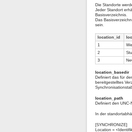
Die Standorte werde
Jeder Standort erhä
Basisverzeichnis.
Das Basisverzeichni
sein.
location_id
lo
1
We
2
Stu
3
Ne
location_basedir
Definiert das für d
bereitgestelltes Ve
Synchronisationstab
location_path
Definiert den UNC-
In der standortabhä
[SYNCHRONIZE]
Location = <Identi