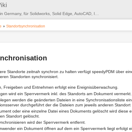
Benutzer-
iki
Werkzeuge
PDM/PLM/DMS - Made in Germany, für Solidworks, Solid Edge, AutoCAD, Inventor, ...
e
»
Standortsynchronisation
nchronisation
re Standorte zeitnah synchron zu halten verfügt speedyPDM über einen
deren Standorten synchronisiert.
, Freigeben und Entnehmen erfolgt eine Ereignisüberwachung.
gen wird ein Sperrvermerk inkl. des Standorts am Dokument vermerkt.
egen werden die geänderten Dateien in eine Synchronisationsliste ein
ionsserver durchgeführt der die Dateien zum jeweils anderen Standort 
ument oder eine einzelne Datei eines Dokuments gelöscht wird diese eb
en Standort gelöscht.
chronisieren wird der Sperrvermerk entfernt.
nwender ein Dokument öffnen auf dem ein Sperrvermerk liegt erfolgt 