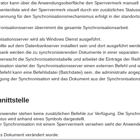
rator kann über die Anwendungsoberfläche den Sperrvermerk manuell
ntenliste wird der Sperrvermerk visuell durch ein zusätzliches Statuss
kennung für den Synchronisationsmechanismus erfolgt in der standortsp
ronisationsserver übernimmt die gesamte Synchronisationsarbeit.
isationsserver wird als Windows Dienst ausgeführt.
llte auf dem Datenbankserver installiert sein und dort ausgeführt werd
bank werden die zu synchronisierenden Dokumente in einer separaten Sy
berwacht die Synchronisationstabelle und arbeitet die Einträge der Rei
isation startet der Synchronisationsserver einen externen Befehl und w
Befehl kann eine Befehlsdatei (Batchdatei) sein, die administrativ ang
ung der Synchronisation wird das Dokument aus der Synchronisations
ittstelle
wender stehen keine zusätzlichen Befehle zur Verfügung. Die Synchron
tus wird anhand eines Symbols dargestellt.
ur Synchronisation mit einem Sperrvermerk versehen sieht der Anwende
as Dokument verändert wurde: