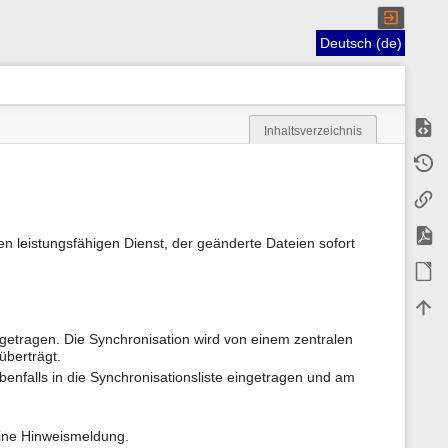
Deutsch (de)
Zeige
Inhaltsverzeichnis
M
Älter
e
t
Links
a
i
n
PDF e
 leistungsfähigen Dienst, der geänderte Dateien sofort
f
o
ODT e
r
m
Nach
a
t
getragen. Die Synchronisation wird von einem zentralen
i
überträgt.
o
n
enfalls in die Synchronisationsliste eingetragen und am
e
n
z
eine Hinweismeldung.
u