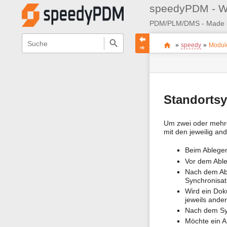
speedyPDM - W
Navigationsmenüs
Wikiübergreifende
Seitenstatus
Standortanzeiger
Sie
Schnellsuche
und
»
speedy
»
Modul
befinden
Seiten-
Suche
sich
Werkzeuge
hier:
Standortsy
Um zwei oder mehre
mit den jeweilig an
Beim Ablegen
Vor dem Able
Nach dem Abl
Synchronisat
Wird ein Dok
jeweils ander
Nach dem Syn
Möchte ein A