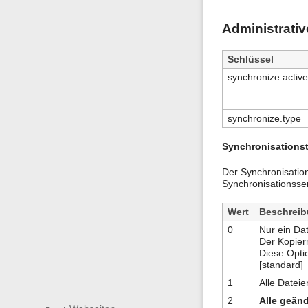
Administrativ
Schlüssel
synchronize.active
synchronize.type
Synchronisations
Der Synchronisatio
Synchronisationsse
Wert
Beschrei
0
Nur ein Da
Der Kopier
Diese Opti
[standard]
1
Alle Dateie
2
Alle geänd