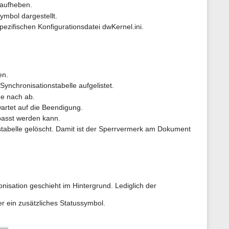
r
 aufheben.
S
ymbol dargestellt.
e
ezifischen Konfigurationsdatei dwKernel.ini.
i
t
e
en.
nchronisationstabelle aufgelistet.
he nach ab.
artet auf die Beendigung.
epasst werden kann.
tabelle gelöscht. Damit ist der Sperrvermerk am Dokument
isation geschieht im Hintergrund. Lediglich der
r ein zusätzliches Statussymbol.