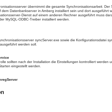
ronisationsserver übernimmt die gesamte Synchronisationsarbeit. Der S
uf dem Datenbankserver in Amberg installiert sein und dort ausgeführt 
sationsserver-Dienst auf einem anderen Rechner ausgeführt muss dar
 der MySQL-ODBC-Treiber installiert werden.
nchronisationsserver syncServer.exe sowie die Konfigurationsdatei syn
ausgeführt werden soll.
ervice
olle sollten nach der Installation die Einstellungen kontrolliert werden
tarten eingestellt werden.
nregServer
on