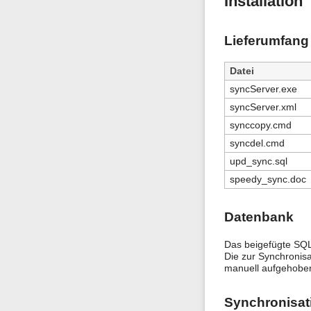
Installation
Lieferumfang
Datei
syncServer.exe
syncServer.xml
synccopy.cmd
syncdel.cmd
upd_sync.sql
speedy_sync.doc
Datenbank
Das beigefügte SQL
Die zur Synchronisa
manuell aufgehoben
Synchronisat