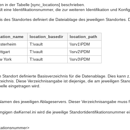
n in der Tabelle [sync_locations] beschrieben.
lt eine Identifikationsnummer, die zur weiteren Identifikation und Kon
s des Standortes definiert die Dateiablage des jeweiligen Standortes. 
cation_name
location_basedir
location_path
sterheim
T:\vault
\\srv1\PDM
ttgart
T:\vault
\\srv2\PDM
w York
T:\vault
\\srv3\PDM
en Standort definierte Basisverzeichnis für die Datenablage. Dies kann 
rzeichnis. Diese Verzeichnisangabe ist diejenige, die am jeweiligen Sta
elle eingetragen wird.
Namen des jeweiligen Ablageservers. Dieser Verzeichnisangabe muss fü
ngigen dwKernel.ini wird die jeweilige Standortidentifikationsnummer e
fikationsnummer>