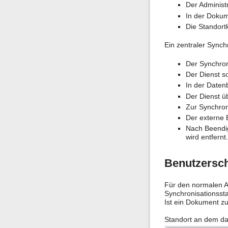
Der Administ
In der Dokume
Die Standort
Ein zentraler Synch
Der Synchron
Der Dienst so
In der Daten
Der Dienst ü
Zur Synchron
Der externe 
Nach Beendig
wird entfernt.
Benutzerschn
Für den normalen An
Synchronisationssta
Ist ein Dokument z
Standort an dem d