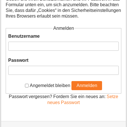
o
Formular unten ein, um sich anzumelden. Bitte beachten
n
Sie, dass dafür „Cookies“ in den Sicherheitseinstellungen
e
Ihres Browsers erlaubt sein müssen.
n
z
Anmelden
u
r
Benutzername
S
e
i
t
Passwort
e
Angemeldet bleiben
Anmelden
Passwort vergessen? Fordern Sie ein neues an:
Setze
neues Passwort