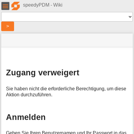
Benutzer-
speedyPDM - Wiki
Werkzeuge
Werkzeuge
>
Navigationsmenüs
Seitenstatus
Standortanzeiger
Sie
und
befinden
Suche
»
Seiten-
sich
speedy
Werkzeuge
hier:
»
M
Administration
e
»
Zugang verweigert
t
Sicherheitseinstellungen
:
a
denied
i
Sie haben nicht die erforderliche Berechtigung, um diese
n
Aktion durchzuführen.
f
o
r
m
Anmelden
a
t
i
Geben Sie Ihren Benutzernamen und Ihr Passwort in das