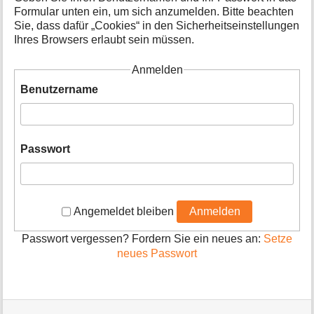
o
Formular unten ein, um sich anzumelden. Bitte beachten
n
Sie, dass dafür „Cookies“ in den Sicherheitseinstellungen
e
Ihres Browsers erlaubt sein müssen.
n
z
Anmelden
u
r
Benutzername
S
e
i
t
Passwort
e
Angemeldet bleiben
Anmelden
Passwort vergessen? Fordern Sie ein neues an:
Setze
neues Passwort