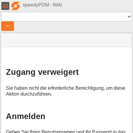
Benutzer-
speedyPDM - Wiki
Werkzeuge
Werkzeuge
>
Navigationsmenüs
Seitenstatus
Standortanzeiger
Sie
und
befinden
Suche
»
Seiten-
sich
speedy
Werkzeuge
hier:
»
M
Administration
e
»
Zugang verweigert
t
Lizenzierung
:
a
denied
i
Sie haben nicht die erforderliche Berechtigung, um diese
n
Aktion durchzuführen.
f
o
r
m
Anmelden
a
t
i
Geben Sie Ihren Benutzernamen und Ihr Passwort in das