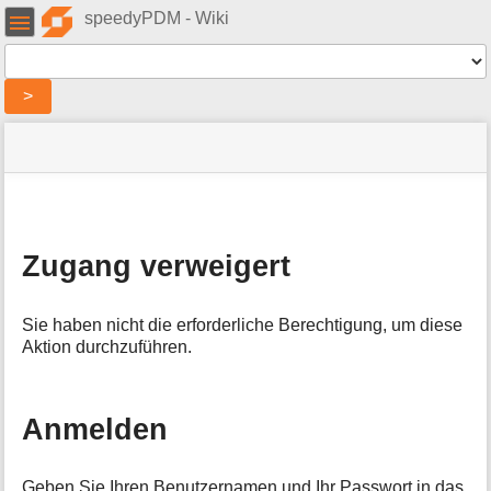
Benutzer-
speedyPDM - Wiki
Werkzeuge
Werkzeuge
>
Navigationsmenüs
Seitenstatus
Standortanzeiger
Sie
und
befinden
Suche
»
Seiten-
sich
speedy
Werkzeuge
hier:
»
M
Administration
e
»
Zugang verweigert
t
Installation
:
a
denied
i
Sie haben nicht die erforderliche Berechtigung, um diese
n
Aktion durchzuführen.
f
o
r
m
Anmelden
a
t
i
Geben Sie Ihren Benutzernamen und Ihr Passwort in das