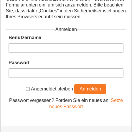
o
Formular unten ein, um sich anzumelden. Bitte beachten
n
Sie, dass dafür „Cookies“ in den Sicherheitseinstellungen
e
Ihres Browsers erlaubt sein müssen.
n
z
Anmelden
u
r
Benutzername
S
e
i
t
Passwort
e
Angemeldet bleiben
Anmelden
Passwort vergessen? Fordern Sie ein neues an:
Setze
neues Passwort