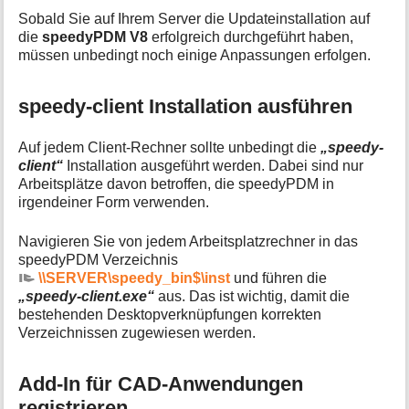
a
Sobald Sie auf Ihrem Server die Updateinstallation auf
t
die
speedyPDM V8
erfolgreich durchgeführt haben,
i
müssen unbedingt noch einige Anpassungen erfolgen.
o
n
e
speedy-client Installation ausführen
n
z
u
Auf jedem Client-Rechner sollte unbedingt die
„speedy-
r
client“
Installation ausgeführt werden. Dabei sind nur
S
Arbeitsplätze davon betroffen, die speedyPDM in
e
irgendeiner Form verwenden.
i
t
Navigieren Sie von jedem Arbeitsplatzrechner in das
e
speedyPDM Verzeichnis
\\SERVER\speedy_bin$\inst
und führen die
„speedy-client.exe“
aus. Das ist wichtig, damit die
bestehenden Desktopverknüpfungen korrekten
Verzeichnissen zugewiesen werden.
Add-In für CAD-Anwendungen
registrieren