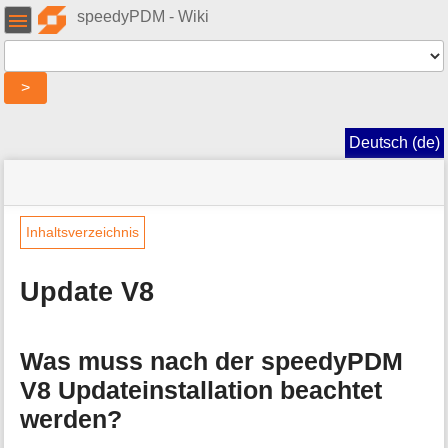
Benutzer-
speedyPDM - Wiki
Werkzeuge
Werkzeuge
>
Navigationsmenüs
und
Deutsch (de)
Suche
Seitenstatus
Standortanzeiger
Sie
befinden
»
Seiten-
sich
speedy
Werkzeuge
Inhaltsverzeichnis
hier:
»
M
FAQ
e
»
Update V8
t
Update
a
V8
i
n
Was muss nach der speedyPDM
f
V8 Updateinstallation beachtet
o
r
werden?
m