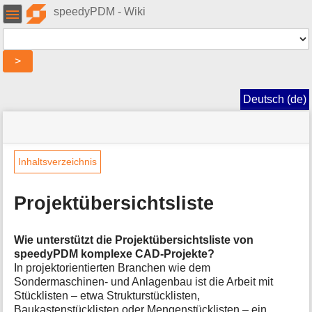
Benutzer-
speedyPDM - Wiki
Werkzeuge
Werkzeuge
>
Navigationsmenüs
und
Deutsch (de)
Suche
Seitenstatus
Standortanzeiger
Sie
befinden
»
Seiten-
sich
speedy
Werkzeuge
Inhaltsverzeichnis
hier:
»
M
Module
e
»
Projektübersichtsliste
t
Projektübersichtsliste
a
i
Wie unterstützt die Projektübersichtsliste von
n
speedyPDM komplexe CAD-Projekte?
f
In projektorientierten Branchen wie dem
o
Sondermaschinen- und Anlagenbau ist die Arbeit mit
r
Stücklisten – etwa Strukturstücklisten,
m
Baukastenstücklisten oder Mengenstücklisten – ein