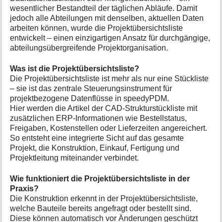
a
wesentlicher Bestandteil der täglichen Abläufe. Damit
t
jedoch alle Abteilungen mit denselben, aktuellen Daten
i
arbeiten können, wurde die Projektübersichtsliste
o
entwickelt – einen einzigartigen Ansatz für durchgängige,
n
abteilungsübergreifende Projektorganisation.
e
n
z
Was ist die Projektübersichtsliste?
u
Die Projektübersichtsliste ist mehr als nur eine Stückliste
r
– sie ist das zentrale Steuerungsinstrument für
S
projektbezogene Datenflüsse in speedyPDM.
e
Hier werden die Artikel der CAD-Strukturstückliste mit
i
zusätzlichen ERP-Informationen wie Bestellstatus,
t
Freigaben, Kostenstellen oder Lieferzeiten angereichert.
e
So entsteht eine integrierte Sicht auf das gesamte
Projekt, die Konstruktion, Einkauf, Fertigung und
Projektleitung miteinander verbindet.
Wie funktioniert die Projektübersichtsliste in der
Praxis?
Die Konstruktion erkennt in der Projektübersichtsliste,
welche Bauteile bereits angefragt oder bestellt sind.
Diese können automatisch vor Änderungen geschützt