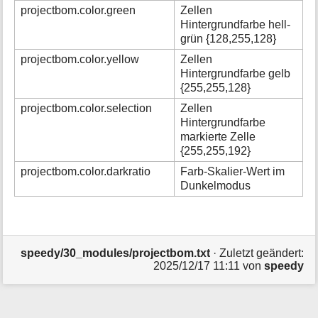
projectbom.color.green
Zellen
Hintergrundfarbe hell-
grün {128,255,128}
projectbom.color.yellow
Zellen
Hintergrundfarbe gelb
{255,255,128}
projectbom.color.selection
Zellen
Hintergrundfarbe
markierte Zelle
{255,255,192}
projectbom.color.darkratio
Farb-Skalier-Wert im
Dunkelmodus
speedy/30_modules/projectbom.txt
· Zuletzt geändert:
2025/12/17 11:11 von
speedy