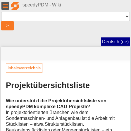
Benutzer-
speedyPDM - Wiki
Werkzeuge
Werkzeuge
>
Navigationsmenüs
und
Deutsch (de)
Suche
Seitenstatus
Standortanzeiger
Sie
befinden
»
Seiten-
sich
speedy
Werkzeuge
Inhaltsverzeichnis
hier:
»
M
Module
e
»
Projektübersichtsliste
t
Projektübersichtsliste
a
i
Wie unterstützt die Projektübersichtsliste von
n
speedyPDM komplexe CAD-Projekte?
f
In projektorientierten Branchen wie dem
o
Sondermaschinen- und Anlagenbau ist die Arbeit mit
r
Stücklisten – etwa Strukturstücklisten,
m
Baukastenstücklisten oder Mengenstücklisten – ein