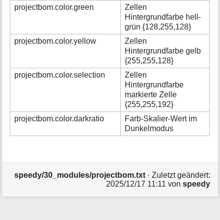
projectbom.color.green
Zellen
Hintergrundfarbe hell-
grün {128,255,128}
projectbom.color.yellow
Zellen
Hintergrundfarbe gelb
{255,255,128}
projectbom.color.selection
Zellen
Hintergrundfarbe
markierte Zelle
{255,255,192}
projectbom.color.darkratio
Farb-Skalier-Wert im
Dunkelmodus
speedy/30_modules/projectbom.txt
· Zuletzt geändert:
2025/12/17 11:11 von
speedy