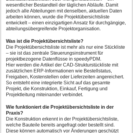
a
wesentlicher Bestandteil der täglichen Abläufe. Damit
t
jedoch alle Abteilungen mit denselben, aktuellen Daten
i
arbeiten können, wurde die Projektübersichtsliste
o
entwickelt – einen einzigartigen Ansatz für durchgängige,
n
abteilungsübergreifende Projektorganisation.
e
n
z
Was ist die Projektübersichtsliste?
u
Die Projektübersichtsliste ist mehr als nur eine Stückliste
r
– sie ist das zentrale Steuerungsinstrument für
S
projektbezogene Datenflüsse in speedyPDM.
e
Hier werden die Artikel der CAD-Strukturstückliste mit
i
zusätzlichen ERP-Informationen wie Bestellstatus,
t
Freigaben, Kostenstellen oder Lieferzeiten angereichert.
e
So entsteht eine integrierte Sicht auf das gesamte
Projekt, die Konstruktion, Einkauf, Fertigung und
Projektleitung miteinander verbindet.
Wie funktioniert die Projektübersichtsliste in der
Praxis?
Die Konstruktion erkennt in der Projektübersichtsliste,
welche Bauteile bereits angefragt oder bestellt sind.
Diese können automatisch vor Änderungen geschützt